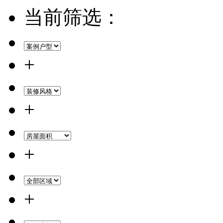
当前筛选：
+
+
+
+