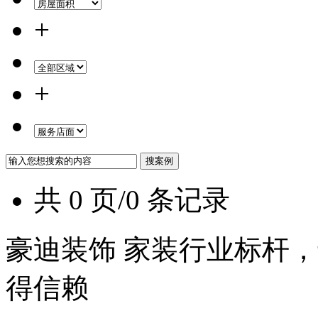
+
+
共 0 页/0 条记录
豪迪装饰 家装行业标杆，
得信赖