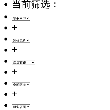
当前筛选：
+
+
+
+