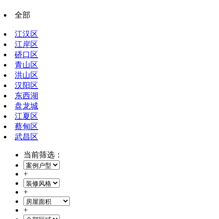
全部
江汉区
江岸区
硚口区
青山区
洪山区
汉阳区
东西湖
盘龙城
江夏区
蔡甸区
武昌区
当前筛选：
+
+
+