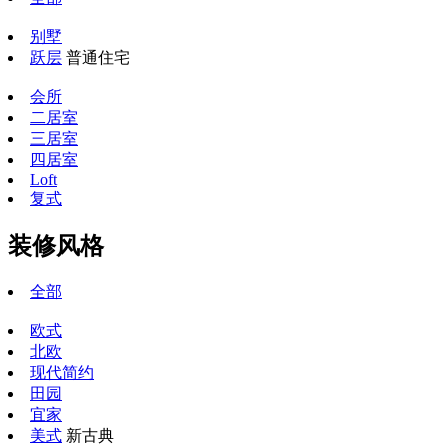
别墅
跃层
普通住宅
会所
二居室
三居室
四居室
Loft
复式
装修风格
全部
欧式
北欧
现代简约
田园
宜家
美式
新古典