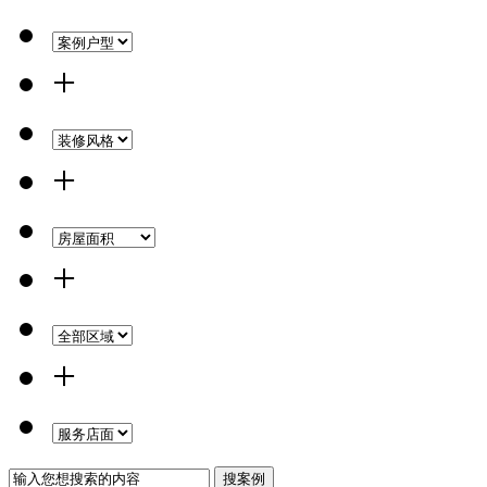
+
+
+
+