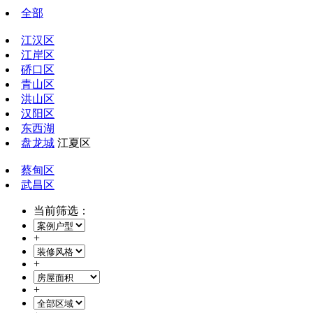
全部
江汉区
江岸区
硚口区
青山区
洪山区
汉阳区
东西湖
盘龙城
江夏区
蔡甸区
武昌区
当前筛选：
+
+
+