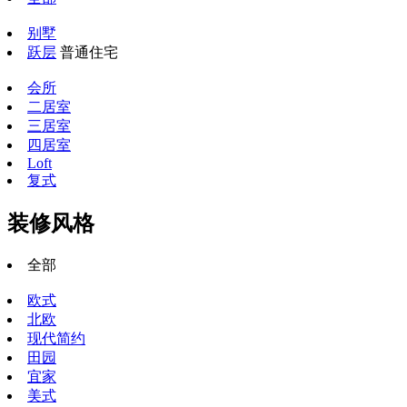
别墅
跃层
普通住宅
会所
二居室
三居室
四居室
Loft
复式
装修风格
全部
欧式
北欧
现代简约
田园
宜家
美式