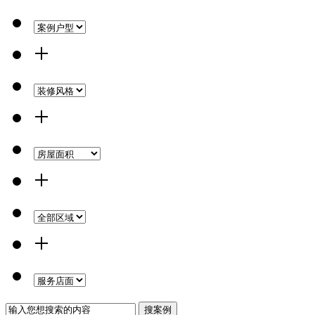
+
+
+
+