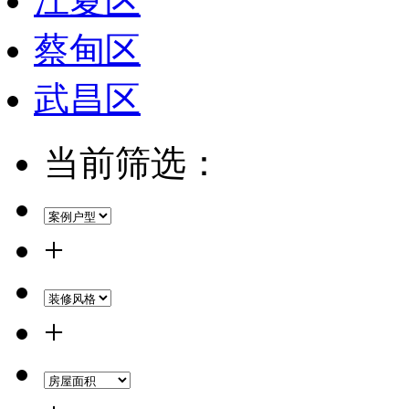
江夏区
蔡甸区
武昌区
当前筛选：
+
+