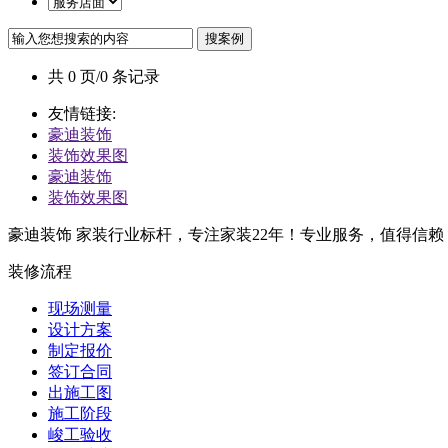
共 0 页/0 条记录
友情链接:
豪迪装饰
装饰效果图
豪迪装饰
装饰效果图
豪迪装饰 家装行业标杆，专注家装22年！专业服务，值得信赖
装修流程
现场测量
设计方案
制定报价
签订合同
出施工图
施工阶段
峻工验收