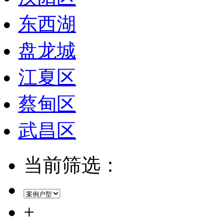
东西湖
盘龙城
江夏区
蔡甸区
武昌区
当前筛选：
+