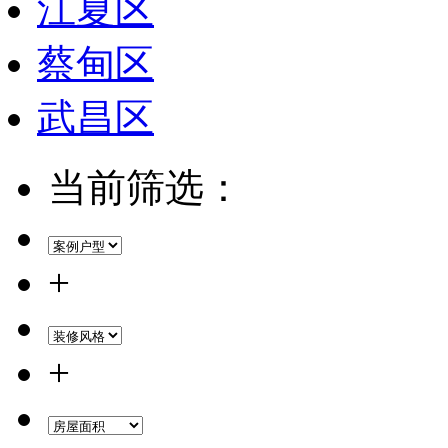
江夏区
蔡甸区
武昌区
当前筛选：
+
+