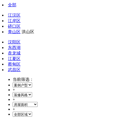
全部
江汉区
江岸区
硚口区
青山区
洪山区
汉阳区
东西湖
盘龙城
江夏区
蔡甸区
武昌区
当前筛选：
+
+
+