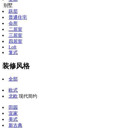
别墅
跃层
普通住宅
会所
二居室
三居室
四居室
Loft
复式
装修风格
全部
欧式
北欧
现代简约
田园
宜家
美式
新古典