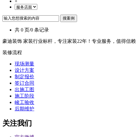
+
共 0 页/0 条记录
豪迪装饰 家装行业标杆，专注家装22年！专业服务，值得信赖
装修流程
现场测量
设计方案
制定报价
签订合同
出施工图
施工阶段
峻工验收
后期维护
关注我们