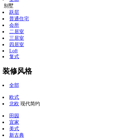
别墅
跃层
普通住宅
会所
二居室
三居室
四居室
Loft
复式
装修风格
全部
欧式
北欧
现代简约
田园
宜家
美式
新古典