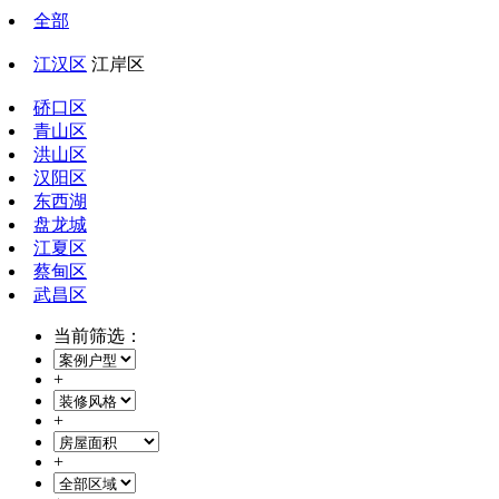
全部
江汉区
江岸区
硚口区
青山区
洪山区
汉阳区
东西湖
盘龙城
江夏区
蔡甸区
武昌区
当前筛选：
+
+
+