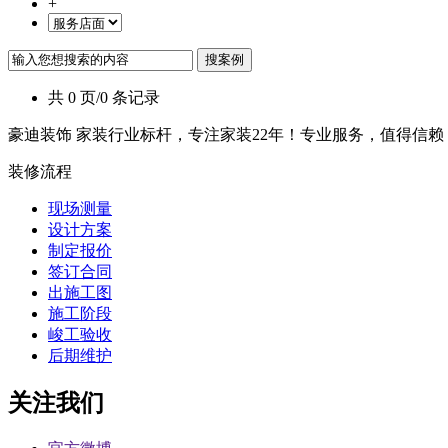
+
共 0 页/0 条记录
豪迪装饰 家装行业标杆，专注家装22年！专业服务，值得信赖
装修流程
现场测量
设计方案
制定报价
签订合同
出施工图
施工阶段
峻工验收
后期维护
关注我们