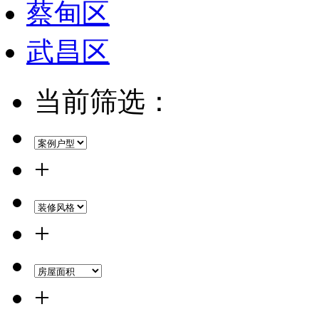
蔡甸区
武昌区
当前筛选：
+
+
+