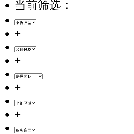
当前筛选：
+
+
+
+