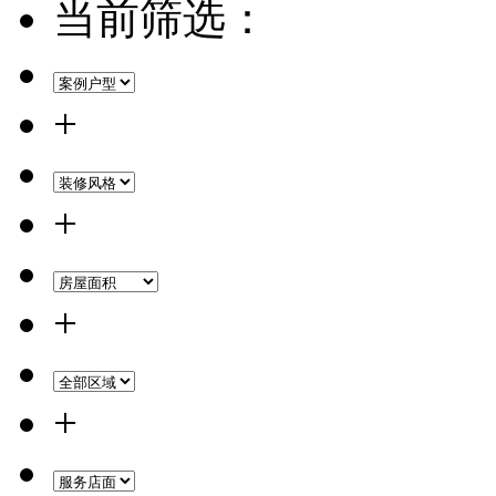
当前筛选：
+
+
+
+