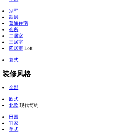
别墅
跃层
普通住宅
会所
二居室
三居室
四居室
Loft
复式
装修风格
全部
欧式
北欧
现代简约
田园
宜家
美式