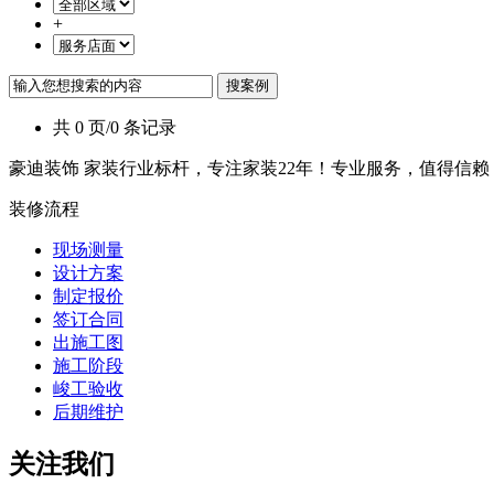
+
共 0 页/0 条记录
豪迪装饰 家装行业标杆，专注家装22年！专业服务，值得信赖
装修流程
现场测量
设计方案
制定报价
签订合同
出施工图
施工阶段
峻工验收
后期维护
关注我们