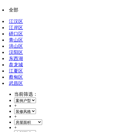
全部
江汉区
江岸区
硚口区
青山区
洪山区
汉阳区
东西湖
盘龙城
江夏区
蔡甸区
武昌区
当前筛选：
+
+
+