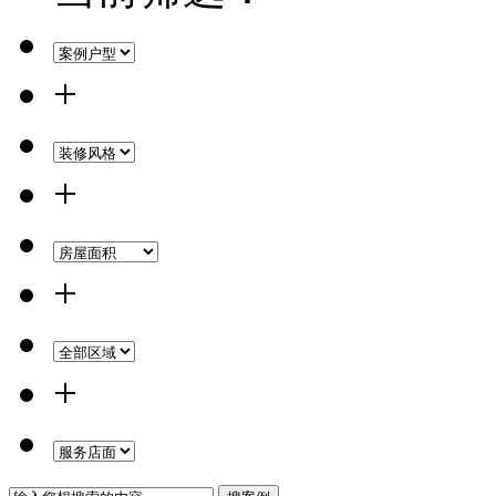
+
+
+
+