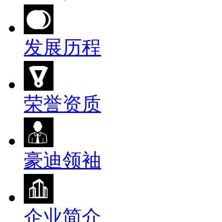
发展历程
荣誉资质
豪迪领袖
企业简介