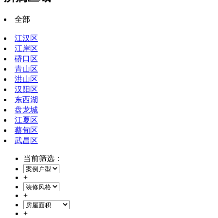
全部
江汉区
江岸区
硚口区
青山区
洪山区
汉阳区
东西湖
盘龙城
江夏区
蔡甸区
武昌区
当前筛选：
+
+
+