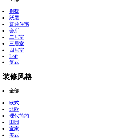
别墅
跃层
普通住宅
会所
二居室
三居室
四居室
Loft
复式
装修风格
全部
欧式
北欧
现代简约
田园
宜家
美式