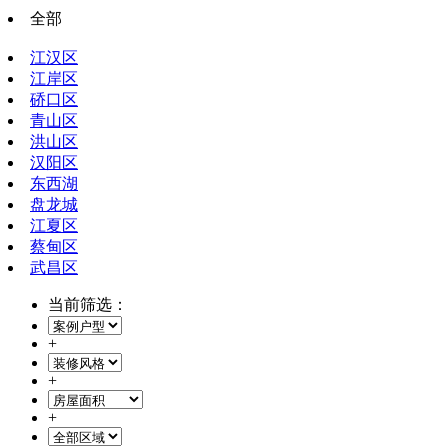
全部
江汉区
江岸区
硚口区
青山区
洪山区
汉阳区
东西湖
盘龙城
江夏区
蔡甸区
武昌区
当前筛选：
+
+
+