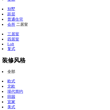
别墅
跃层
普通住宅
会所
二居室
三居室
四居室
Loft
复式
装修风格
全部
欧式
北欧
现代简约
田园
宜家
美式