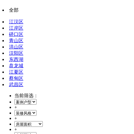
全部
江汉区
江岸区
硚口区
青山区
洪山区
汉阳区
东西湖
盘龙城
江夏区
蔡甸区
武昌区
当前筛选：
+
+
+