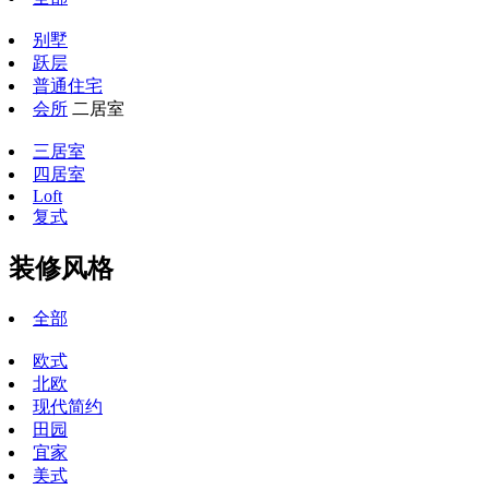
别墅
跃层
普通住宅
会所
二居室
三居室
四居室
Loft
复式
装修风格
全部
欧式
北欧
现代简约
田园
宜家
美式