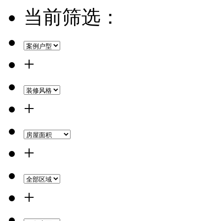
当前筛选：
+
+
+
+