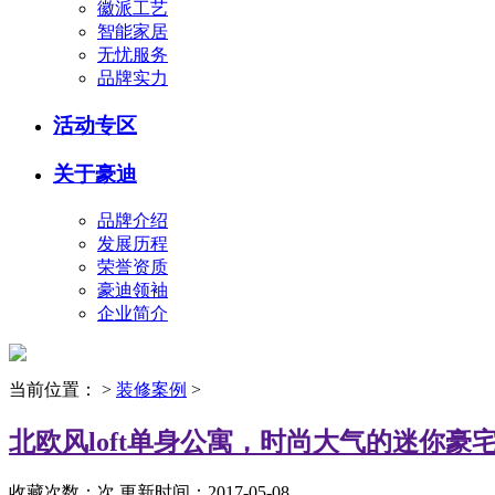
徽派工艺
智能家居
无忧服务
品牌实力
活动专区
关于豪迪
品牌介绍
发展历程
荣誉资质
豪迪领袖
企业简介
当前位置：
>
装修案例
>
北欧风loft单身公寓，时尚大气的迷你豪
收藏次数：
次
更新时间：2017-05-08