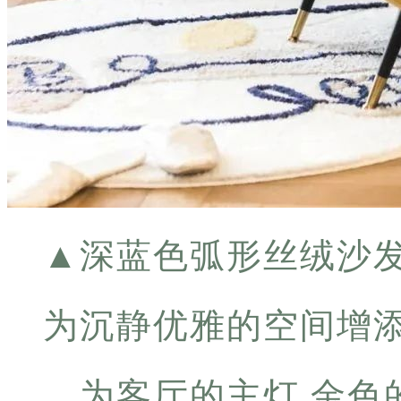
▲
深蓝色弧形丝绒沙
为沉静优雅的空间增添
为客厅的主灯 金色