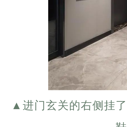
▲
进门玄关的右侧挂