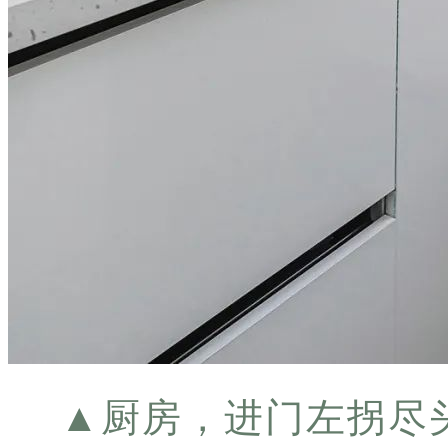
▲
厨房，进门左拐尽