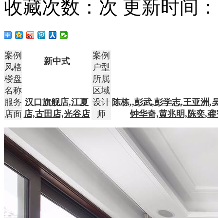
收藏次数：
次
更新时间：20
案例
案例
新中式
风格
户型
楼盘
所属
名称
区域
服务
汉口旗舰店,江夏
设计
陈栋,,彭武,彭学志,王亚洲,
店面
店,古田店,光谷店
师
钟华奇,黄兆明,陈奕,龚