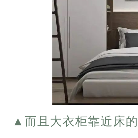
▲
而且大衣柜靠近床