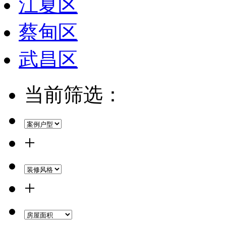
江夏区
蔡甸区
武昌区
当前筛选：
+
+