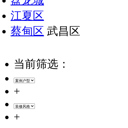
盘龙城
江夏区
蔡甸区
武昌区
当前筛选：
+
+