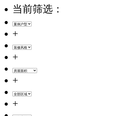
当前筛选：
+
+
+
+