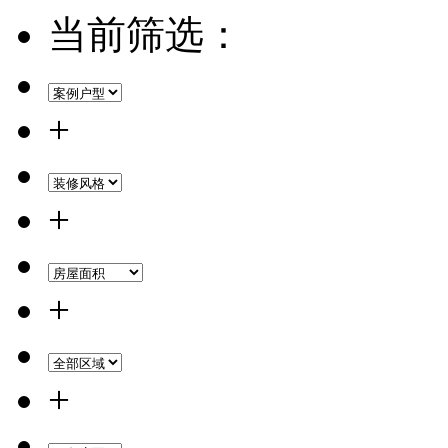
当前筛选：
+
+
+
+