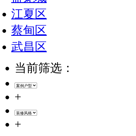
江夏区
蔡甸区
武昌区
当前筛选：
+
+