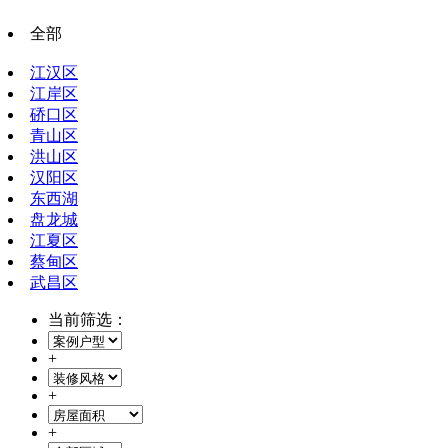
全部
江汉区
江岸区
硚口区
青山区
洪山区
汉阳区
东西湖
盘龙城
江夏区
蔡甸区
武昌区
当前筛选：
+
+
+