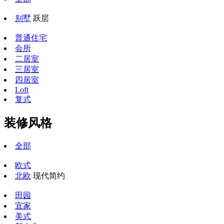
别墅
跃层
普通住宅
会所
二居室
三居室
四居室
Loft
复式
装修风格
全部
欧式
北欧
现代简约
田园
宜家
美式