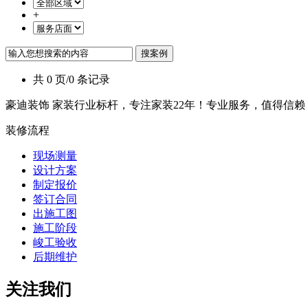
+
共 0 页/0 条记录
豪迪装饰 家装行业标杆，专注家装22年！专业服务，值得信赖
装修流程
现场测量
设计方案
制定报价
签订合同
出施工图
施工阶段
峻工验收
后期维护
关注我们