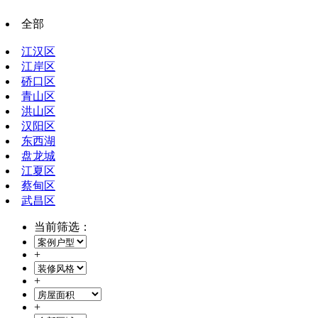
全部
江汉区
江岸区
硚口区
青山区
洪山区
汉阳区
东西湖
盘龙城
江夏区
蔡甸区
武昌区
当前筛选：
+
+
+