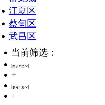
江夏区
蔡甸区
武昌区
当前筛选：
+
+