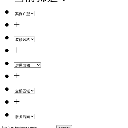
+
+
+
+