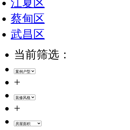
江夏区
蔡甸区
武昌区
当前筛选：
+
+