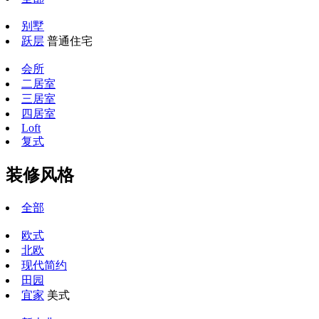
别墅
跃层
普通住宅
会所
二居室
三居室
四居室
Loft
复式
装修风格
全部
欧式
北欧
现代简约
田园
宜家
美式