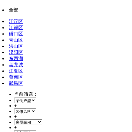
全部
江汉区
江岸区
硚口区
青山区
洪山区
汉阳区
东西湖
盘龙城
江夏区
蔡甸区
武昌区
当前筛选：
+
+
+