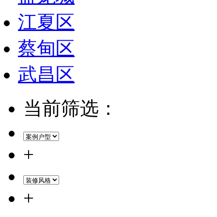
江夏区
蔡甸区
武昌区
当前筛选：
+
+