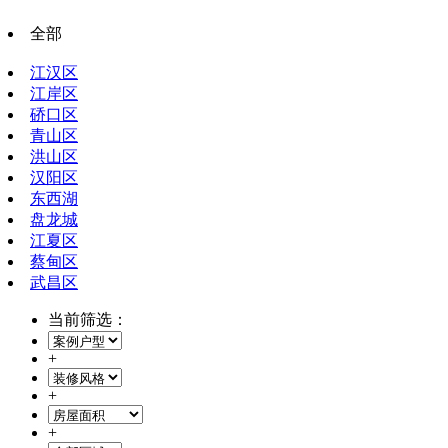
全部
江汉区
江岸区
硚口区
青山区
洪山区
汉阳区
东西湖
盘龙城
江夏区
蔡甸区
武昌区
当前筛选：
+
+
+