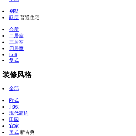
别墅
跃层
普通住宅
会所
二居室
三居室
四居室
Loft
复式
装修风格
全部
欧式
北欧
现代简约
田园
宜家
美式
新古典