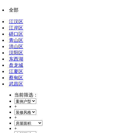
全部
江汉区
江岸区
硚口区
青山区
洪山区
汉阳区
东西湖
盘龙城
江夏区
蔡甸区
武昌区
当前筛选：
+
+
+