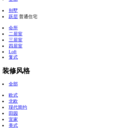
别墅
跃层
普通住宅
会所
二居室
三居室
四居室
Loft
复式
装修风格
全部
欧式
北欧
现代简约
田园
宜家
美式