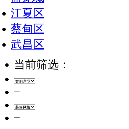
江夏区
蔡甸区
武昌区
当前筛选：
+
+