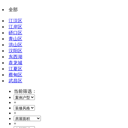
全部
江汉区
江岸区
硚口区
青山区
洪山区
汉阳区
东西湖
盘龙城
江夏区
蔡甸区
武昌区
当前筛选：
+
+
+