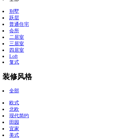
别墅
跃层
普通住宅
会所
二居室
三居室
四居室
Loft
复式
装修风格
全部
欧式
北欧
现代简约
田园
宜家
美式