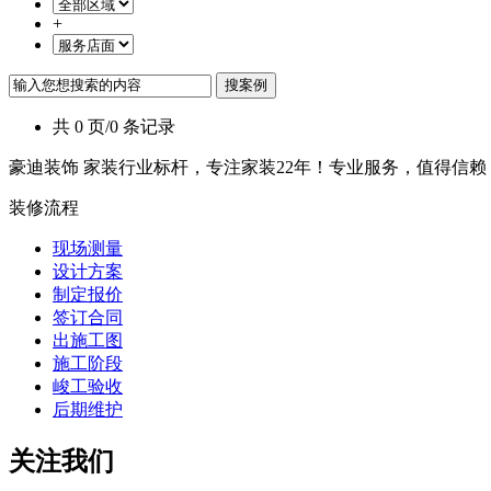
+
共 0 页/0 条记录
豪迪装饰 家装行业标杆，专注家装22年！专业服务，值得信赖
装修流程
现场测量
设计方案
制定报价
签订合同
出施工图
施工阶段
峻工验收
后期维护
关注我们