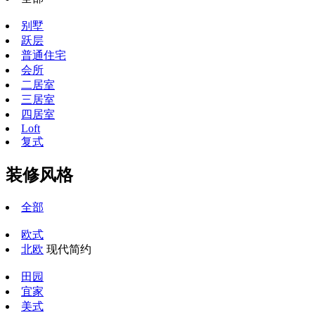
别墅
跃层
普通住宅
会所
二居室
三居室
四居室
Loft
复式
装修风格
全部
欧式
北欧
现代简约
田园
宜家
美式