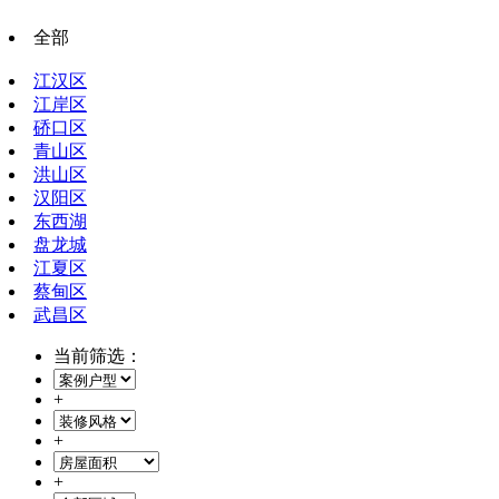
全部
江汉区
江岸区
硚口区
青山区
洪山区
汉阳区
东西湖
盘龙城
江夏区
蔡甸区
武昌区
当前筛选：
+
+
+