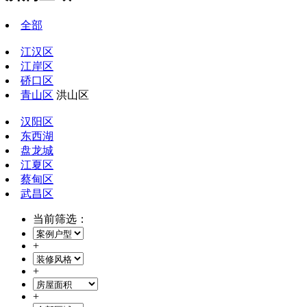
全部
江汉区
江岸区
硚口区
青山区
洪山区
汉阳区
东西湖
盘龙城
江夏区
蔡甸区
武昌区
当前筛选：
+
+
+