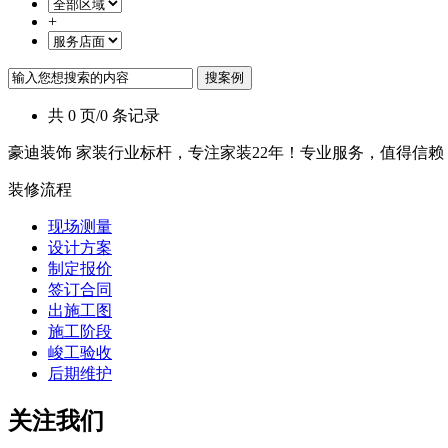
+
共 0 页/0 条记录
豪迪装饰 家装行业标杆，专注家装22年！专业服务，值得信赖
装修流程
现场测量
设计方案
制定报价
签订合同
出施工图
施工阶段
峻工验收
后期维护
关注我们