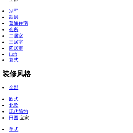
别墅
跃层
普通住宅
会所
二居室
三居室
四居室
Loft
复式
装修风格
全部
欧式
北欧
现代简约
田园
宜家
美式