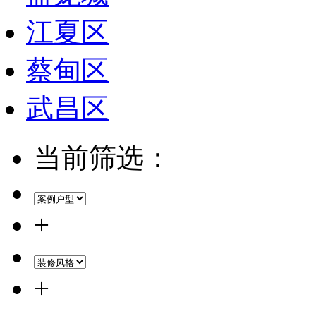
江夏区
蔡甸区
武昌区
当前筛选：
+
+