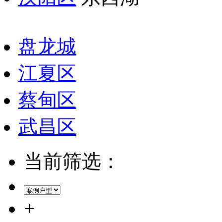
盘龙城
江夏区
蔡甸区
武昌区
当前筛选：
+