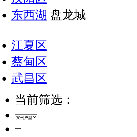
东西湖
盘龙城
江夏区
蔡甸区
武昌区
当前筛选：
+